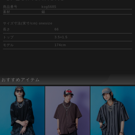
商品番号
kog5685
素材
錫
サイズ寸法(実寸/cm) onesize
長さ
66
トップ
3.5×1.5
モデル
174cm
おすすめアイテム