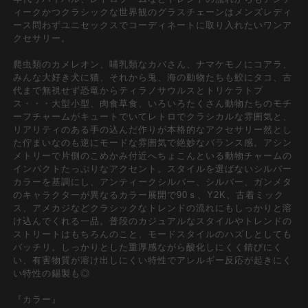
ィークかつクラシックな世界観のグラスチェーンはメンズレディ
ース問わずユニセックスでコーディネートに取り入れたいワンア
クセサリー。
爬虫類のカメレオン、哺乳類なカバさん、ナマケモノにコアラ、
みんな大好き犬に猫、それから兎、海の動物たちも鮫にタコ、古
代まで無視せず恐竜からティラノサウルスとトリケラトプ
ス・・・大型小型、肉食草食、いろいろたくさん動物たちのモチ
ーフチャームがキュートでいてレトロでクラシカルな雰囲気と、
リアリティのある手の込んだ作りが本格的なアクセサリー然とし
た佇まいなのも逆にモードな雰囲気で絶妙なバランス感。アシン
メトリーで片側のこめかみ付近へちょこんといる動物チャームの
インパクトたっぷりなアクセント。スタイルを選ばないシルバー
カラーを基調にし、アンティークシルバー、シルバー、ガンメタ
のキャラクターが異なるカラー展開で90ｓ、Y2K、古着ミック
ス、アメカジなどクラシックなトレンドの流れにもしっかりと溶
け込んでくれる一品。普段のカジュアルなスタイルやトレンドの
ストリートはもちろんのこと、モードスタイルのハズしとしても
バッチリ。しっかりとした重厚感ながら酸化しにくく錆びにく
い、有害物質が溶け出しにくい特性でアレルギー反応が起きにく
い特性の錫製も◎
『カラー』