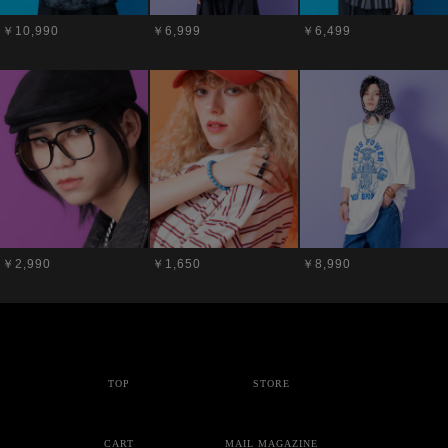
￥10,990
￥6,999
￥6,499
￥2,990
￥1,650
￥8,990
TOP
STORE
CART
MAIL MAGAZINE