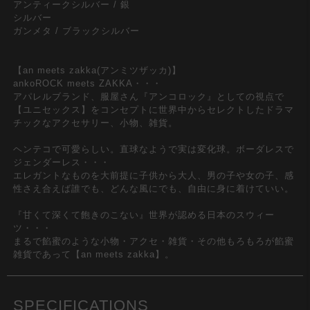
アンティークシルバー / 銀
シルバー
ガンメタ / ブラックシルバー
【an meets zakka(アンミツザッカ)】
ankoROCK meets ZAKKA・・・
アパレルブランド、服屋さん『アンコロック』としての視点で
【ユニセックス】をコンセプトに世界中からセレクトしたドラマ
チックなアクセサリー、小物、雑貨。
ヘンテコで可愛らしい。直球なようで実は変化球。ボーダレスで
ジェンダーレス・・・
エレガントなものを大前提に子供から大人、男の子や女の子、感
性さえ合えば誰でも、どんな風にでも、自由に身に着けていい。
『甘くて深くて飽きのこない』世界が認める日本のスウィー
ツ・・・
まるで餡蜜のような小物・アクセ・雑貨・その他もろもろが餡蜜
雑貨であって【an meets zakka】。
SPECIFICATIONS