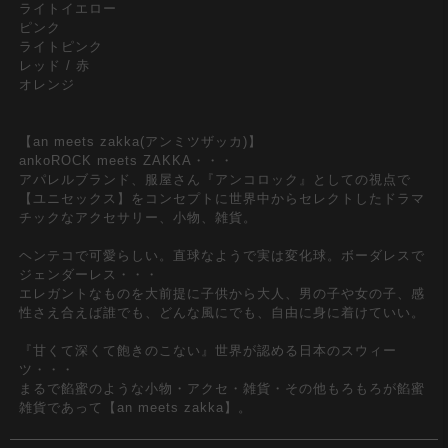
ライトイエロー
ピンク
ライトピンク
レッド / 赤
オレンジ
【an meets zakka(アンミツザッカ)】
ankoROCK meets ZAKKA・・・
アパレルブランド、服屋さん『アンコロック』としての視点で
【ユニセックス】をコンセプトに世界中からセレクトしたドラマ
チックなアクセサリー、小物、雑貨。
ヘンテコで可愛らしい。直球なようで実は変化球。ボーダレスで
ジェンダーレス・・・
エレガントなものを大前提に子供から大人、男の子や女の子、感
性さえ合えば誰でも、どんな風にでも、自由に身に着けていい。
『甘くて深くて飽きのこない』世界が認める日本のスウィー
ツ・・・
まるで餡蜜のような小物・アクセ・雑貨・その他もろもろが餡蜜
雑貨であって【an meets zakka】。