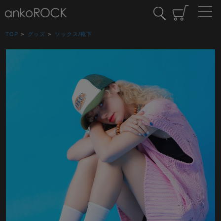
TOP
>
グッズ
>
ソックス/靴下