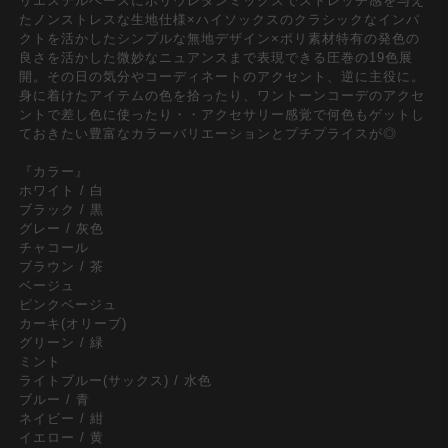
リエステルベースにポリウレタンミックスでストレッチ感を与え
たノンストレスな生地仕様×ハイソックスのクラシックなインパ
クトを活かしたシンプルな無地デザイン×ポリ素材特有の発色の
良さを活かした微妙なニュアンスまで表現できる圧巻の19色展
開。その日の気分やコーディネートのアクセント、逆に主役に。
身に着けたアイテムの色を拾ったり、ワントーンコーデのアクセ
ントで差し色に使ったり・・アクセサリー感覚で何色もゲットし
ておきたい豊富なカラーバリエーションとプチプライスが◎
『カラー』
ホワイト / 白
ブラック / 黒
グレー / 灰色
チャコール
ブラウン / 茶
ベージュ
ピンクベージュ
カーキ(オリーブ)
グリーン / 緑
ミント
ライトブルー(サックス) / 水色
ブルー / 青
ネイビー / 紺
イエロー / 黄