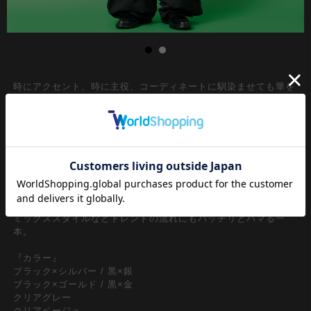
時にアクセント、時に主役、コーディネートに馴染ませても華を
もたせてもいい定番中の定番アイテムの眼鏡/メガネ/伊達メガ
ネ。
一見してレトロクラシックでアンティークなニュアンスが漂う大
きなラウンド型の丸メガネデザインがアイキャッチー。テンプル
フレームの中に金属製のメタル芯を入れテンプル内からメタル芯
が浮かび上がるクラシカルで高級感溢れる素材遊びもレトロな世
界観を加速。クラシックでいてしっかり現代モードな雰囲気もあ
るスタイルは、ストリートやモードはもちろん90ｓ、Y2K、古着
ミックススタイルなどトレンドの流れにもバッチリとハマる一
本。
『カラー』
ブラック×シルバー / 黒×銀
ブラック×ゴールド / 黒×金
クリアグレー
クリアベージュ