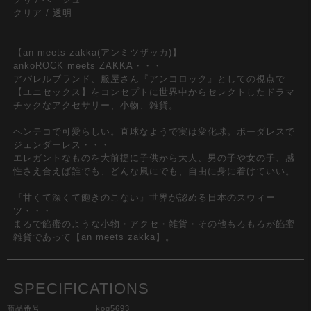
クリア / 透明
【an meets zakka(アンミツザッカ)】
ankoROCK meets ZAKKA・・・
アパレルブランド、服屋さん『アンコロック』としての視点で
【ユニセックス】をコンセプトに世界中からセレクトしたドラマ
チックなアクセサリー、小物、雑貨。
ヘンテコで可愛らしい。直球なようで実は変化球。ボーダレスで
ジェンダーレス・・・
エレガントなものを大前提に子供から大人、男の子や女の子、感
性さえ合えば誰でも、どんな風にでも、自由に身に着けていい。
『甘くて深くて飽きのこない』世界が認める日本のスウィー
ツ・・・
まるで餡蜜のような小物・アクセ・雑貨・その他もろもろが餡蜜
雑貨であって【an meets zakka】。
SPECIFICATIONS
商品番号
kog5693