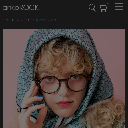
TOP
>
グッズ
>
メガネ/サングラス