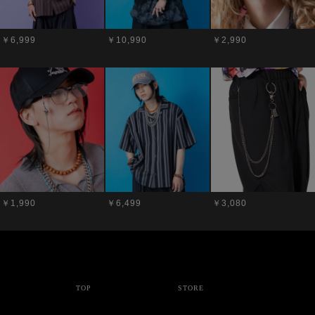
￥6,999
￥10,990
￥2,990
￥1,990
￥6,499
￥3,080
TOP
STORE