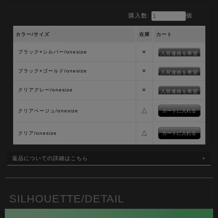
購入数:
個
カラー/サイズ
在庫
カート
×
ブラック×シルバー/onesize
入荷連絡を希望
×
ブラック×ゴールド/onesize
入荷連絡を希望
×
クリアグレー/onesize
入荷連絡を希望
△
クリアベージュ/onesize
△
クリア/onesize
返品についての詳細はこちら
SILHOUETTE/DETAIL