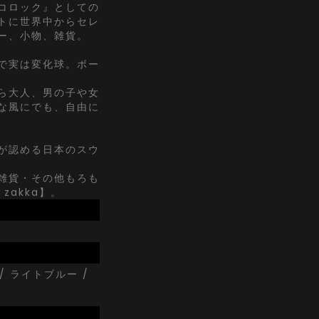
コロック』としての
トに世界中からセレ
ー、小物、雑貨。
で実は変化球。ボー
ら大人、男の子や女
な風にでも、自由に
が認める日本のスウ
雑貨・その他もろも
zakka】。
/ ライトブルー /