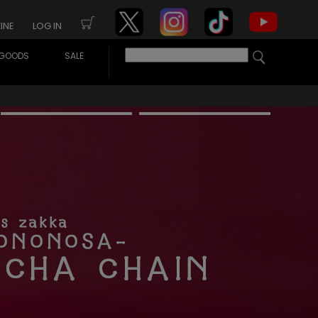
INE
LOG IN
GOODS
SALE