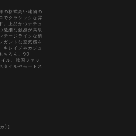
洋の格式高い建物の
ロでクラシックな雰
ド。上品かつナチュ
つ繊細な触感が高級
ンテージライクな柄
レガントな空気感を
。キレイメやカジュ
もちろん、90
タイル、韓国ファッ
スタイルやモードス
ッカ)】