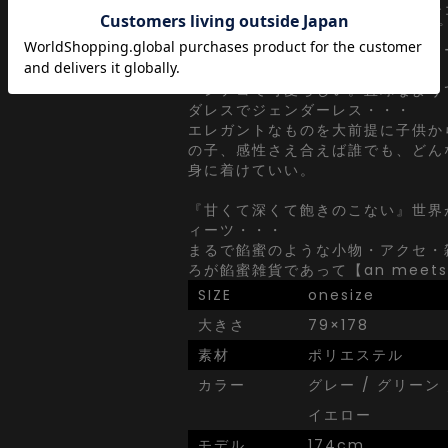
アパレルブランド、服屋さん『アン
視点で【ユニセックス】をコンセプ
クトしたドラマチックなアクセサリ
ヘンテコで可愛らしい。直球なよう
ダレスでジェンダーレス・・・
エレガントなものを大前提に子供か
の子、感性さえ合えば誰でも、どん
身に着けていい。
『甘くて深くて飽きのこない』世界
ィーツ・・・
まるで餡蜜のような小物・アクセ・
ろが餡蜜雑貨であって【an meets 
SIZE
onesize
大きさ
79×178
素材
ポリエステル
カラー
グレー / グリーン 
イエロー
モデル
174cm