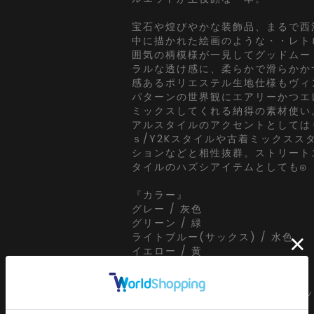
宝石や煌びやかな装飾品、まるで西
中に描かれた絵画のような・・レト
囲気の柄模様が一見してグッドムー
ラルな透け感に、柔らかで滑らかか
感あるポリエステル生地仕様もヴィ
パターンの世界観にエアリーかつエ
ミックスしてくれる納得の素材使い
アルスタイルのアクセントとしては
ｓ/Y2Kスタイルや古着ミックスス
ションなどと相性抜群。ストリート
タイルのハズシアイテムとしても◎
『カラー』
グレー / 灰色
グリーン / 緑
ライトブルー(サックス) / 水色
イエロー / 黄
【an meets zakka(アンミツザ
ankoROCK meets ZAKKA・・・