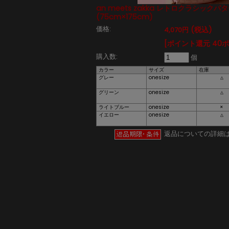
an meets zakka レトロクラシック
(75cm×175cm)
価格:
(税込)
4,070円
[ポイント還元 40
購入数:
個
カラー
サイズ
在庫
グレー
onesize
△
グリーン
onesize
△
ライトブルー
onesize
×
イエロー
onesize
△
返品についての詳細