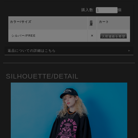
購入数:
個
カラー/サイズ
在
カート
庫
×
シルバー/FREE
入荷連絡を希望
返品についての詳細はこちら
SILHOUETTE/DETAIL