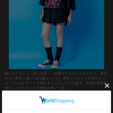
時にアクセント、時に主役・・定番アクセサリーのピアス。同デ
ザイン両耳１個づつ計2個セットの、両耳につけたり片耳だけで
も、メンズレディース問わずユニセックスで使え、友達や彼氏彼
女とシェアしたりと汎用性の高い一品。
どこか無機質なモード感を醸し出す大小三角形を連ねたダブルト
ライアングルデザインがグッドムード。医療用の器具などにも使
われる錆びにくく腐食や熱に強い金属アレルギーを起こしにくい
特性を持つサージカルステンレス製もポイントで、ややアンティ