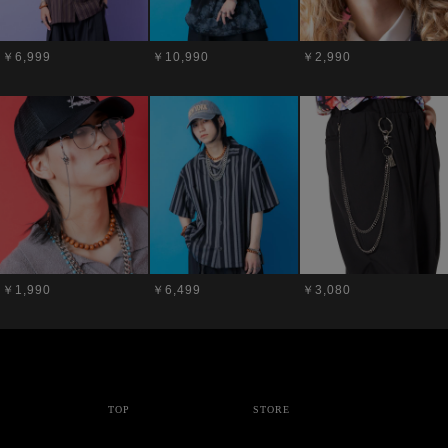
￥6,999
￥10,990
￥2,990
￥1,990
￥6,499
￥3,080
TOP
STORE