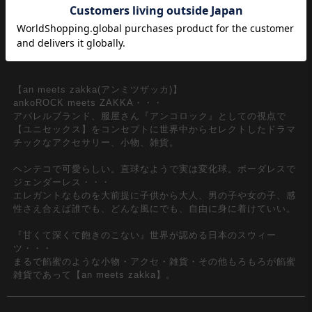
ーク調な落ち着いたシルバーカラーがレトロな雰囲気で◎
『カラー』
シルバー / 銀
【an meets zakka(アンミツザッカ)】
ankoROCK meets ZAKKA・・・
アパレルブランド、服屋さん『アンコロック』としての視点で
【ユニセックス】をコンセプトに世界中からセレクトしたドラマ
チックなアクセサリー、小物、雑貨。
ヘンテコで可愛らしい。直球なようで実は変化球。ボーダレスで
ジェンダーレス・・・
エレガントなものを大前提に子供から大人、男の子や女の子、感
性さえ合えば誰でも、どんな風にでも、自由に身に着けていい。
『甘くて深くて飽きのこない』世界が認める日本のスウィー
ツ・・・
まるで餡蜜のような小物・アクセ・雑貨・その他もろもろが餡蜜
雑貨であって【an meets zakka】。