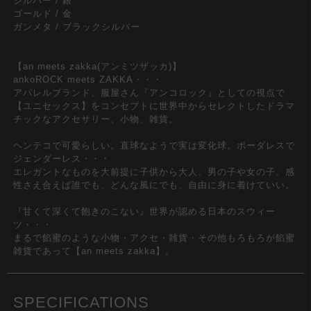
シルバー / 銀
ゴールド / 金
ガンメタ / ブラックシルバー
【an meets zakka(アンミツザッカ)】
ankoROCK meets ZAKKA・・・
アパレルブランド、服屋さん『アンコロック』としての視点で
【ユニセックス】をコンセプトに世界中からセレクトしたドラマ
チックなアクセサリー、小物、雑貨。
ヘンテコで可愛らしい。直球なようで実は変化球。ボーダレスで
ジェンダーレス・・・
エレガントなものを大前提に子供から大人、男の子や女の子、感
性さえ合えば誰でも、どんな風にでも、自由に身に着けていい。
『甘くて深くて飽きのこない』世界が認める日本のスウィー
ツ・・・
まるで餡蜜のような小物・アクセ・雑貨・その他もろもろが餡蜜
雑貨であって【an meets zakka】。
SPECIFICATIONS