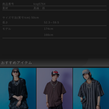
商品番号
kog5764
素材
真鍮・鉄
サイズ寸法(実寸/cm) 50cm
長さ
52.3～59.5
モデル
174cm
166cm
おすすめアイテム