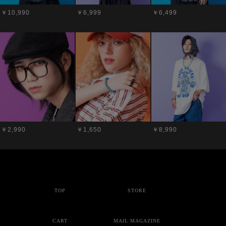
￥10,990
￥6,999
￥6,499
￥2,990
￥1,650
￥8,990
TOP
STORE
CART
MAIL MAGAZINE