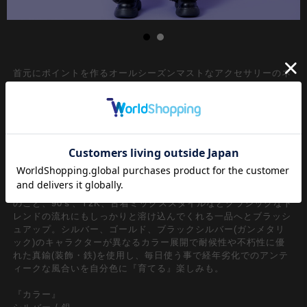
首元にポイントを作るオールシーズンマストなアクセサリーのネ
ックレス。コーデ馴染みの良い定番サイジングの50cmベースチ
ェーンに調節しろを約５cm程度持たせたメンズレディース問わ
ずユニセックスで取り入れられるギミックが◎
多面体のどこか無機質なモード感を漂わせるダイス型の装飾を無
数に配置し『ジャラジャラ』っとしたグラマラスかつ圧巻のイン
パクトスタイルを構築。アイキャッチーかつラグジュアリーなイ
ンパクトスタイルながら50cmベースチェーンでストリートやモ
ードスタイル、韓国ファッション、キレイメスタイルはもちろん
のこと、90ｓ、Y2K、古着ミックススタイルなどクラシックなト
レンドの流れにもしっかりと溶け込んでくれる一品へとブラッシ
ュアップ。シルバー、ゴールド、ブラックシルバー(ガンメタリ
ック)のキャラクターが異なるカラー展開で耐候性や不朽性に優
れた真鍮(装飾・鉄)を使用し、毎日使う事で経年劣化でのアンテ
ィークな風合いを自分色に『育てる』楽しみも。
『カラー』