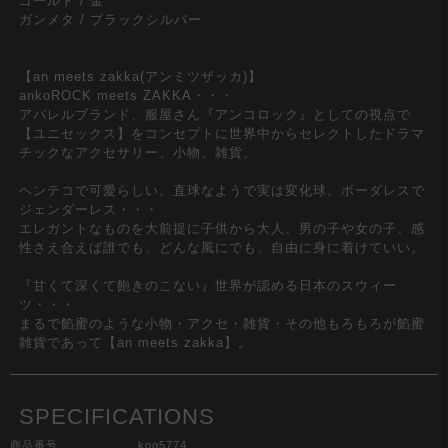
ゴールド / 金
ガンメタ / ブラックシルバー
【an meets zakka(アンミツザッカ)】
ankoROCK meets ZAKKA・・・
アパレルブランド、服屋さん『アンコロック』としての視点で
【ユニセックス】をコンセプトに世界中からセレクトしたドラマ
チックなアクセサリー、小物、雑貨。
ヘンテコで可愛らしい。直球なようで実は変化球。ボーダレスで
ジェンダーレス・・・
エレガントなものを大前提に子供から大人、男の子や女の子、感
性さえ合えば誰でも、どんな風にでも、自由に身に着けていい。
『甘くて深くて飽きのこない』世界が認める日本のスウィー
ツ・・・
まるで餡蜜のような小物・アクセ・雑貨・その他もろもろが餡蜜
雑貨であって【an meets zakka】。
SPECIFICATIONS
商品番号
kog5774