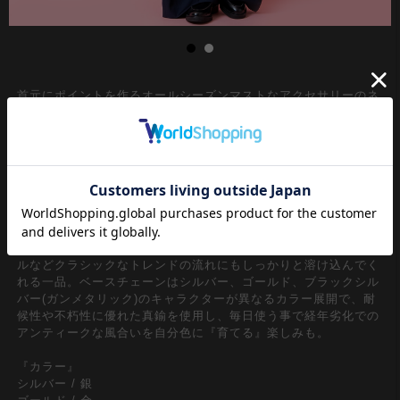
首元にポイントを作るオールシーズンマストなアクセサリーのネ
ックレス。コーデ馴染みの良い定番サイジングの50cmベースチ
ェーンに調節しろを約５cm程度持たせたメンズレディース問わ
ずユニセックスで取り入れられるギミックが◎
クラシカルなニュアンスを感じさせるしっかりと主張してくれる
大ぶりサイズのサークルリング×リングにねじりを加えて歪ませ
る事で無機質なモード感とネオレトロなデザインにブラッシュア
ップ。ストリートやモードスタイル、韓国ファッション、キレイ
メスタイルはもちろんのこと、90ｓ、Y2K、古着ミックススタイ
ルなどクラシックなトレンドの流れにもしっかりと溶け込んでく
れる一品。ベースチェーンはシルバー、ゴールド、ブラックシル
バー(ガンメタリック)のキャラクターが異なるカラー展開で、耐
候性や不朽性に優れた真鍮を使用し、毎日使う事で経年劣化での
アンティークな風合いを自分色に『育てる』楽しみも。
『カラー』
シルバー / 銀