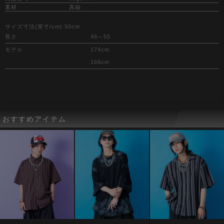
素材
真鍮
サイズ寸法(実寸/cm) 50cm
長さ
46～55
モデル
174cm
166cm
おすすめアイテム