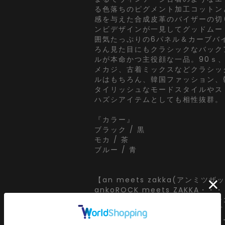
る色落ちのピグメント加工コットン
感を与えた合成皮革のバイザーの切
ンビデザインが一見してグッドムー
囲気たっぷりの6パネル＆カーブバ
ろん見た目にもクラシックなバック
ルが本命かつ主役顔な一品。90ｓ、
メカジ、古着ミックスなどクラシッ
ルはもちろん、韓国ファッション、
タイリッシュなモードスタイルやス
ハズシアイテムとしても相性抜群。
『カラー』
ブラック / 黒
モカ / 茶
ブルー / 青
【an meets zakka(アンミツザ
ankoROCK meets ZAKKA・・・
アパレルブランド、服屋さん『アン
視点で【ユニセックス】をコンセプ
クトしたドラマチックなアクセサリ