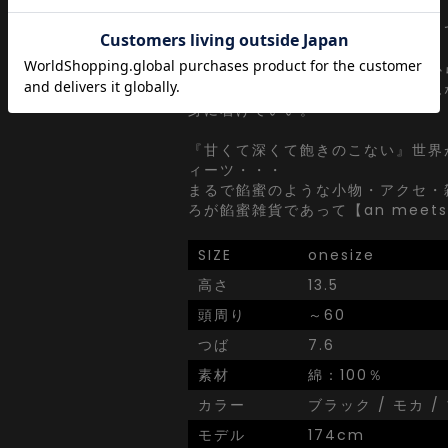
ヘンテコで可愛らしい。直球なよう
ダレスでジェンダーレス・・・
エレガントなものを大前提に子供か
の子、感性さえ合えば誰でも、どん
身に着けていい。
『甘くて深くて飽きのこない』世界
ィーツ・・・
まるで餡蜜のような小物・アクセ・
ろが餡蜜雑貨であって【an meets 
SIZE
onesize
高さ
13.5
頭周り
～60
つば
7.6
素材
綿：100％
カラー
ブラック / モカ /
モデル
174cm