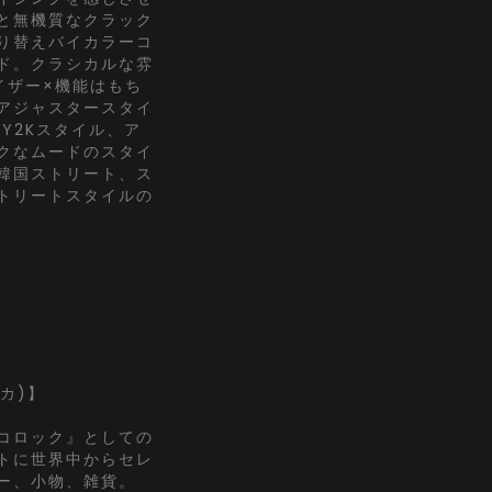
と無機質なクラック
り替えバイカラーコ
ド。クラシカルな雰
イザー×機能はもち
アジャスタースタイ
Y2Kスタイル、ア
クなムードのスタイ
韓国ストリート、ス
トリートスタイルの
ッカ)】
コロック』としての
トに世界中からセレ
ー、小物、雑貨。