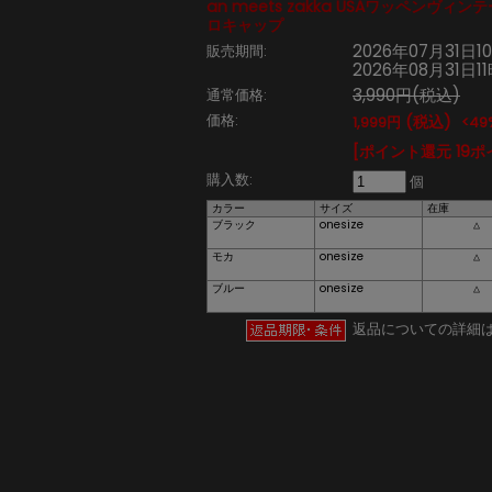
an meets zakka USAワッペンヴ
ロキャップ
2026年07月31日1
販売期間:
2026年08月31日1
3,990円(税込)
通常価格:
価格:
(税込)
1,999円
<49%
[ポイント還元 19ポ
購入数:
個
カラー
サイズ
在庫
ブラック
onesize
△
モカ
onesize
△
ブルー
onesize
△
返品についての詳細