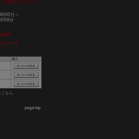
ィンテージ加工コンビレト
0時00分～
1時59分
OFF>
イント～]
購入
はこちら
page top