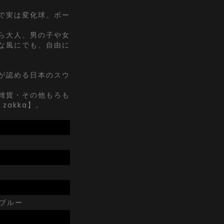
で実は変化球。ボー
ら大人、男の子や女
な風にでも、自由に
が認める日本のスウ
雑貨・その他もろも
zakka】。
 ブルー