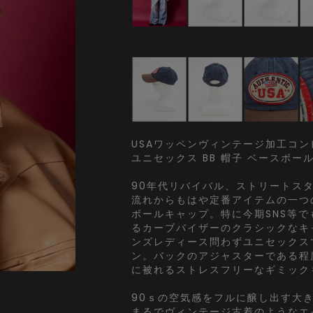
USAワッペンヴィンテージ加工コン
ユニセックス BB 帽子 ベースボー
90年代リバイバル、ストリートス
流れからもはや定番アイテムの一つ
ボールキャップ。特に今期SNS等
るカーブバイザーのクラシックなキ
ンズレディース問わずユニセックス
ン。バックのアジャスターである程
に被れるストレスフリーなギミック
90ｓの空気感をフルに醸し出す大き
まるでヴィンテージ古着のようなエ