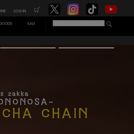
INE
LOG IN
GOODS
SALE