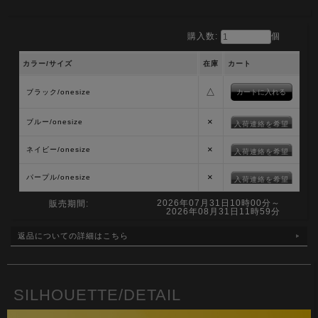
購入数:
個
カラー/サイズ
在庫
カート
△
ブラック/onesize
×
ブルー/onesize
入荷連絡を希望
×
ネイビー/onesize
入荷連絡を希望
×
パープル/onesize
入荷連絡を希望
2026年07月31日10時00分～
販売期間:
2026年08月31日11時59分
返品についての詳細はこちら
SILHOUETTE/DETAIL