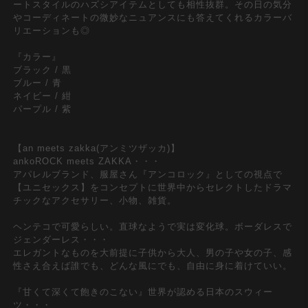
ートスタイルのハズシアイテムとしても相性抜群。その日の気分
やコーディネートの微妙なニュアンスにも答えてくれるカラーバ
リエーションも◎
『カラー』
ブラック / 黒
ブルー / 青
ネイビー / 紺
パープル / 紫
【an meets zakka(アンミツザッカ)】
ankoROCK meets ZAKKA・・・
アパレルブランド、服屋さん『アンコロック』としての視点で
【ユニセックス】をコンセプトに世界中からセレクトしたドラマ
チックなアクセサリー、小物、雑貨。
ヘンテコで可愛らしい。直球なようで実は変化球。ボーダレスで
ジェンダーレス・・・
エレガントなものを大前提に子供から大人、男の子や女の子、感
性さえ合えば誰でも、どんな風にでも、自由に身に着けていい。
『甘くて深くて飽きのこない』世界が認める日本のスウィー
ツ・・・