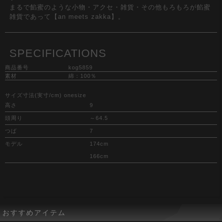
まるで餡蜜のような小物・アクセ・雑貨・その他もろもろが餡蜜
雑貨であって【an meets zakka】。
SPECIFICATIONS
商品番号
kog5859
素材
綿：100％
サイズ寸法(実寸/cm) onesize
高さ
9
頭周り
～64.5
つば
7
モデル
174cm
166cm
おすすめアイテム