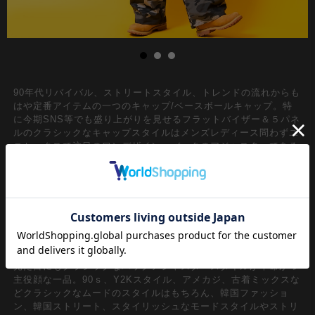
90年代リバイバル、ストリートスタイル、トレンドの流れからも
はや定番アイテムの一つのキャップ/ベースボールキャップ。特
に今期SNS等でも盛り上がりを見せるフラットバイザー＆５パネ
ルのクラシックなキャップスタイルはメンズレディース問わずユ
ニセックスで注目のワンデザイン。バックのアジャスターである
程度サイズを気にせずに被れるストレスフリーなギミックも◎
クラシカルなロゴデザインに上品な高級感を演出するチェーンス
テッチ刺繍×品のあるポップ感を感じさせる色味のしっかりとし
た生地感のコットンコーデュロイ生地コンビがグッドムード。ボ
ディーカラーと刺繍カラーの配色の妙も絶妙かつエレガント。一
見してレトロでクラシカルな雰囲気たっぷりのフラットバイザー
×クラウンをラフに潰して被りたくなる５パネル×機能はもちろん
見た目にもクラシックなバックアジャスタースタイルが本命かつ
主役顔な一品。90ｓ、Y2Kスタイル、アメカジ、古着ミックスな
どクラシックなムードのスタイルはもちろん、韓国ファッショ
ン、韓国ストリート、スタイリッシュなモードスタイルやストリ