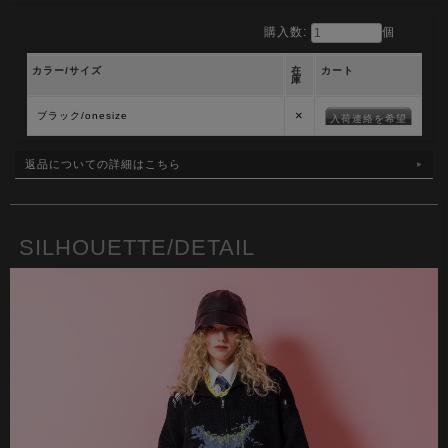
購入数:
個
カラー/サイズ
在
カート
庫
×
ブラック/onesize
入荷連絡を希望
返品についての詳細はこちら
SILHOUETTE/DETAIL