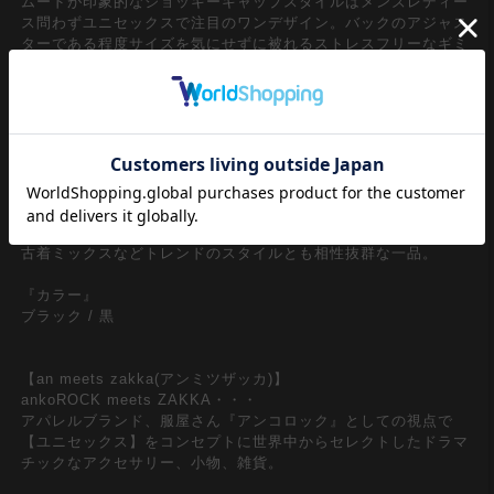
ムードが印象的なジョッキーキャップスタイルはメンズレディー
ス問わずユニセックスで注目のワンデザイン。バックのアジャス
ターである程度サイズを気にせずに被れるストレスフリーなギミ
ックも◎
顏を覆う程にワイドでビッグなバイザースタイル×艶感を抑えた
マットな質感と高級感溢れる表情がグラマラスな合成皮革仕様が
一見してモードフル。バイザー淵にワイヤーを入れる事で自由に
カタチを変えられる変形ギミックも世界観をより強固なモノへ。
アクロバティックなイメージのスタイルながら意外とコーディネ
ートに馴染んでくれる主役顔＆デイリーユースなバランス感が
◎。ストリートスタイルやモードスタイル、90ｓY2Kスタイル、
古着ミックスなどトレンドのスタイルとも相性抜群な一品。
『カラー』
ブラック / 黒
【an meets zakka(アンミツザッカ)】
ankoROCK meets ZAKKA・・・
アパレルブランド、服屋さん『アンコロック』としての視点で
【ユニセックス】をコンセプトに世界中からセレクトしたドラマ
チックなアクセサリー、小物、雑貨。