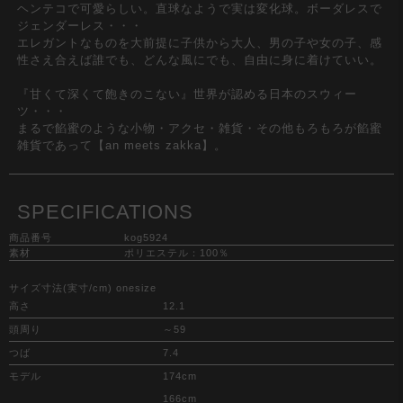
ヘンテコで可愛らしい。直球なようで実は変化球。ボーダレスで
ジェンダーレス・・・
エレガントなものを大前提に子供から大人、男の子や女の子、感
性さえ合えば誰でも、どんな風にでも、自由に身に着けていい。
『甘くて深くて飽きのこない』世界が認める日本のスウィー
ツ・・・
まるで餡蜜のような小物・アクセ・雑貨・その他もろもろが餡蜜
雑貨であって【an meets zakka】。
SPECIFICATIONS
商品番号
kog5924
素材
ポリエステル：100％
サイズ寸法(実寸/cm) onesize
高さ
12.1
頭周り
～59
つば
7.4
モデル
174cm
166cm