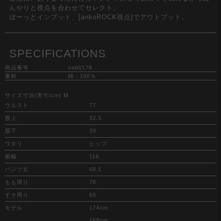
んやりと視点を合わせてセレクト。
ぼーっとインプット、[ankoROCK視点]でアウトプット。
SPECIFICATIONS
商品番号
seb0178
素材
綿：100％
サイズ寸法(実寸/cm) M
ウエスト
77
股上
32.5
股下
39
ワタリ
ヒップ
裾幅
116
パンツ丈
68.5
もも周り
76
すそ周り
66
モデル
174cm
166cm