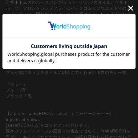
定番ボトムスのハーフパンツ/ショートパンツスタイル。ベルト
ループ、フロントジップフライにバックゴムリブウエストでのメ
ンズレディース問わずユニセックスで穿けるストレスフリーなフ
リーサイズ仕様が◎
ヴィンテージライクな空気感を漂わせるウォッシュド加工を施し
たコットンデニム×膝下深々と落ちる極端にルーズでワイドなス
ーパービッグシルエットで90ｓ、Y2Kのニュアンスをダイレクト
に表現。90年代にスケーターやラッパーが腰で落として穿いてい
たような独特のルーズシルエットを映えさせる無駄を削いだミニ
マルなシンプルスタイルが逆に印象的。ストリートスタイルはも
ちろん、アメカジや古着ミックススタイルにも相性抜群かつシン
プルが故に様々なスタイルに馴染んでくれる汎用性の高い一本。
『カラー』
ブルー /青
ブラック / 黒
【a.p.o.v. -ankoROCK's select- / エーピーオービー】
a point of view...
[ankoROCK視点]をコンセプトにセレクト。
既存ブランドイメージの延長での視点ではなく、[ankoROCK]を
定点に、あくまでただただトレンドの移り変わりを眺めながらぼ