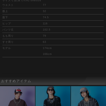
サイズ寸法(実寸/cm) onesize
ウエスト
77
股上
32
股下
74.5
ヒップ
116
パンツ丈
102.5
もも周り
79
すそ周り
63
モデル
174cm
166cm
おすすめアイテム