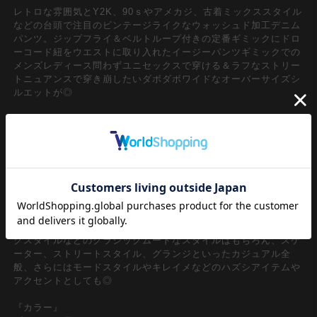
レトロな雰囲気とY2K、90ｓやアメカジ、古着ミックススタイル
などの台頭で注目のビンテージライクなウォッシュド加工デニム
パンツ。ジップフライ＆ベルトループ付きの定番ギミックにドロ
ーコード紐をウエストに取り入れたイージーパンツギミックでの
メンズレディース問わずユニセックスで穿ける＆ラフなストリー
トニュアンスで穿き崩したいダボダボワイドなオーバーサイズシ
ルエットが◎
まるで古着のチェック柄ネルシャツをウエストに巻いたような90
ｓムード直系のクラシックな空気感を、ジップファスナーで取り
外し可能なギミックで取り入れたスタイルがグッドムード。極端
にダボダボしたスーパーワイドシルエット＆ヴィンテージライク
な加工感の色感が美しいブラックデニムのコンビも圧倒的に主役
顔。アイキャッチーなシャツ生地を外しても、カッティングと切
り替えを多用したシンプルに見えて複雑なパターンを採用したデ
ザインデニムも隙の無い一本。韓国ストリートファッションをは
じめとし、90ｓ/Y2Kスタイル、古着ミックス、アメカジやワー
クスタイルなどのクラシックムードなスタイルはもちろん、スケ
ーター、ストリートスタイル、グランジといったカジュアル全
般、さらにはモードスタイルやキレイメなどのハズシアイテムや
アクセントとしても◎
『カラー』