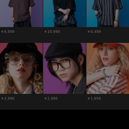
￥6,999
￥10,990
￥6,499
￥2,990
￥2,990
￥1,650