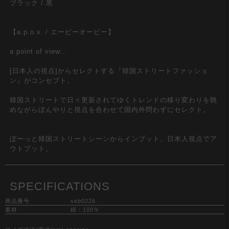
ブラック / 黒
【a.p.o.v. / エーピーオービー】
a point of view...
[日本人の視点]からセレクトする『韓国ストリートファッショ
ン』がコンセプト。
韓国ストリートで日々更新されてゆくトレンドの移り変わりを眺
めながらぼんやりと視点を合わせて国内外問わずにセレクト。
ぼーっと韓国ストリートシーンからインプット、日本人視点でア
ウトプット。
SPECIFICATIONS
商品番号
seb0226
素材
綿：100％