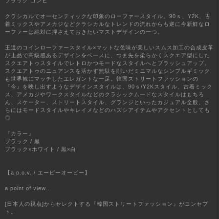
ブラック コンビ
クラシカルでオーセンティックな印象のローファースタイル。90ｓ、Y2K、古
着ミックスやアメカジなどクラシカルなトレンドの流れからも逆に今新鮮なロ
ーファーは絶対に押さえておきたいマストデザインの一つ。
王道のコインローファースタイル×マットな色味が美しいスムス加工の合成皮革
が上品で高級感あるデザインをベースに、つま先を柔らかくスクエア型にした
スクエアトゥスタイルでレトロかつモードなスタイルへとブラッシュアップ。
スクエアトゥのニュアンスを活かす無駄を削いだミニマルなシンプルギミック
も世界観にマッチしたエレガントな一足。韓国ストリートファッションの
『今』を映し出すようなデザインスタイルは、90ｓ/Y2Kスタイル、古着ミック
ス、アメカジやワークスタイルなどのクラシックムードなスタイルはもちろ
ん、スケーター、ストリートスタイル、グランジといったカジュアル全般、さ
らにはモードスタイルやキレイメなどのハズシアイテムやアクセントとしても
◎
『カラー』
ブラック / 黒
ブラック×ホワイト / 黒×白
【a.p.o.v. / エーピーオービー】
a point of view...
[日本人の視点]からセレクトする『韓国ストリートファッション』がコンセプ
ト。