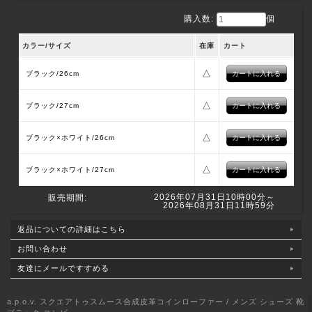
購入数:
個
カラー/サイズ
在庫
カート
△
ブラック/26cm
△
ブラック/27cm
△
ブラック×ホワイト/26cm
△
ブラック×ホワイト/27cm
2026年07月31日10時00分～
販売期間:
2026年08月31日11時59分
返品についての詳細はこちら
お問い合わせ
友達にメールですすめる
a.p.o.v. スクエアトゥスムース合成皮革コインローファー / メンズ シューズ 靴