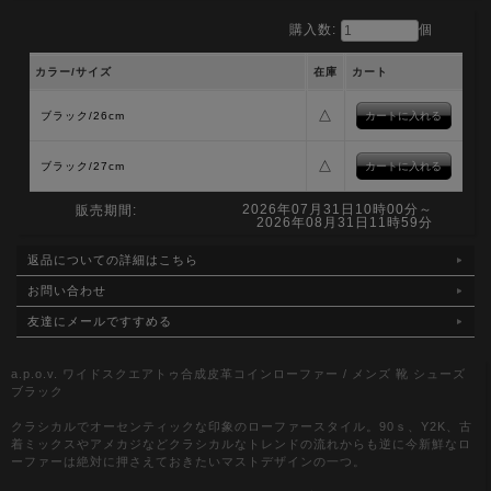
購入数:
個
カラー/サイズ
在庫
カート
△
ブラック/26cm
△
ブラック/27cm
2026年07月31日10時00分～
販売期間:
2026年08月31日11時59分
返品についての詳細はこちら
お問い合わせ
友達にメールですすめる
a.p.o.v. ワイドスクエアトゥ合成皮革コインローファー / メンズ 靴 シューズ
ブラック
クラシカルでオーセンティックな印象のローファースタイル。90ｓ、Y2K、古
着ミックスやアメカジなどクラシカルなトレンドの流れからも逆に今新鮮なロ
ーファーは絶対に押さえておきたいマストデザインの一つ。