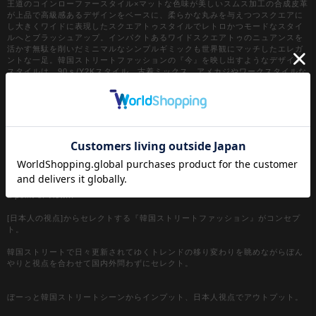
王道のコインローファースタイル×マットな色味が美しいスムス加工の合成皮革
が上品で高級感あるデザインをベースに、柔らかな丸みを与えつつスクエアに
し大きくワイドに表現したスクエアトゥスタイルでレトロかつモードなスタイ
ルへとブラッシュアップ。インパクトあるワイドスクエアトゥのニュアンスを
活かす無駄を削いだミニマルなシンプルギミックも世界観にマッチしたエレガ
ントな一足。韓国ストリートファッションの『今』を映し出すようなデザイン
スタイルは、90ｓ/Y2Kスタイル、古着ミックス、アメカジやワークスタイルな
どのクラシックムードなスタイルはもちろん、スケーター、ストリートスタイ
ル、グランジといったカジュアル全般、さらにはモードスタイルやキレイメな
どのハズシアイテムやアクセントとしても◎
『カラー』
ブラック / 黒
【a.p.o.v. / エーピーオービー】
a point of view...
[日本人の視点]からセレクトする『韓国ストリートファッション』がコンセプ
ト。
韓国ストリートで日々更新されてゆくトレンドの移り変わりを眺めながらぼん
やりと視点を合わせて国内外問わずにセレクト。
ぼーっと韓国ストリートシーンからインプット、日本人視点でアウトプット。