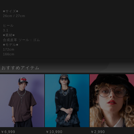
■サイズ■
26cm / 27cm
ヒール
3.1
■素材■
合成皮革 ソール：ゴム
■モデル■
172cm
166cm
おすすめアイテム
￥6,999
￥10,990
￥2,990