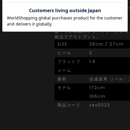
韓国ストリートで日々更新されてゆ
わりを眺めながらぼんやりと視点を
ずにセレクト。
ぼーっと韓国ストリートシーンから
視点でアウトプット。
SIZE
26cm / 27cm
ヒール
3
プラットフ
1.6
ォーム
素材
合成皮革 ソール：
モデル
172cm
166cm
商品コード
ses0023