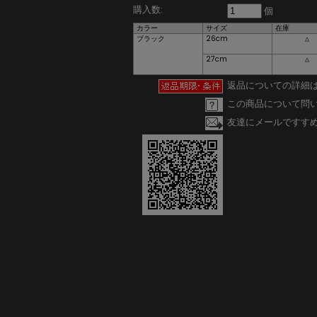
購入数:
個
カラー
サイズ
在庫
ブラック
26cm
△
27cm
△
返品についての詳細
この商品について問
友達にメールですす