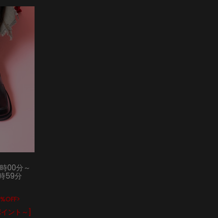
0時00分～
1時59分
%OFF>
ポイント～]