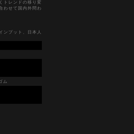
くトレンドの移り変
合わせて国内外問わ
インプット、日本人
ゴム