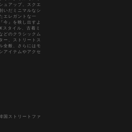
シュアップ。スクエ
削いだミニマルなシ
たエレガントな一
『今』を映し出すよ
2Kスタイル、古着ミ
などのクラシックム
ター、ストリートス
ル全般、さらにはモ
シアイテムやアクセ
『韓国ストリートファ