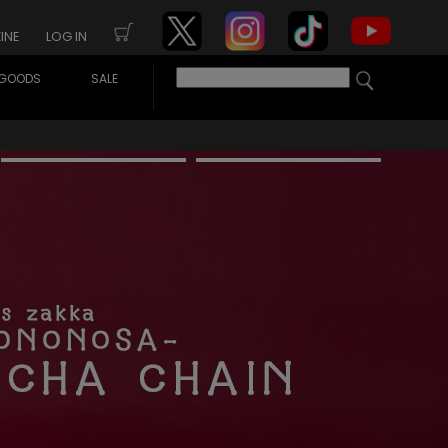
INE
LOG IN
GOODS
SALE