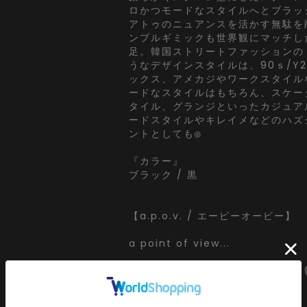
ロかつモードなスタイルへとブラッ
アトゥのニュアンスを活かす無駄を
ンプルギミックも世界観にマッチし
足。韓国ストリートファッションの
うなデザインスタイルは、90ｓ/Y
ックス、アメカジやワークスタイル
ードなスタイルはもちろん、スケー
タイル、グランジといったカジュア
ードスタイルやキレイメなどのハズ
ントとしても◎
『カラー』
ブラック / 黒
【a.p.o.v. / エーピーオービー】
a point of view...
[日本人の視点]からセレクトする
ッション』がコンセプト。