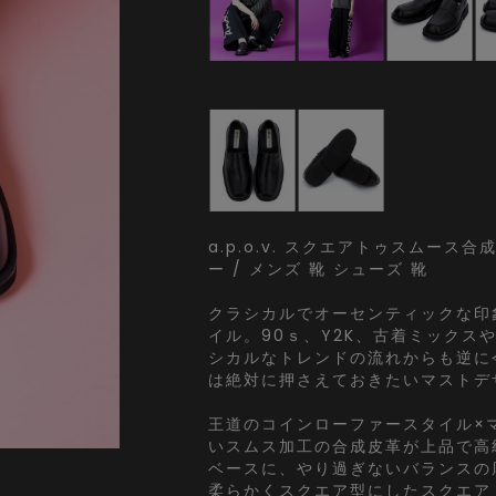
a.p.o.v. スクエアトゥスムース
ー / メンズ 靴 シューズ 靴
クラシカルでオーセンティックな印
イル。90ｓ、Y2K、古着ミックス
シカルなトレンドの流れからも逆に
は絶対に押さえておきたいマストデ
王道のコインローファースタイル×
いスムス加工の合成皮革が上品で高
ベースに、やり過ぎないバランスの
柔らかくスクエア型にしたスクエア