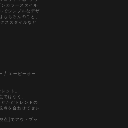
プンカラースタイル
ルでシンプルなデザ
はもちろんのこと、
ックススタイルなど
ect- / エーピーオー
にセレクト。
点ではなく、
でただただトレンドの
視点を合わせてセレ
K視点]でアウトプッ