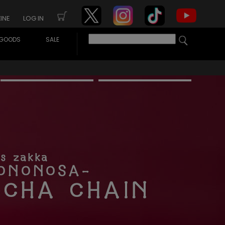
INE
LOG IN
GOODS
SALE