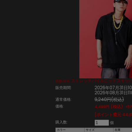
a.p.o.v. ストレッチパイルニットスキ
2026年07月31日1
販売期間:
2026年08月31日1
9,240円(税込)
通常価格:
価格:
(税込)
4,499円
<51
[ポイント還元 44
購入数:
個
カラー
サイズ
在庫