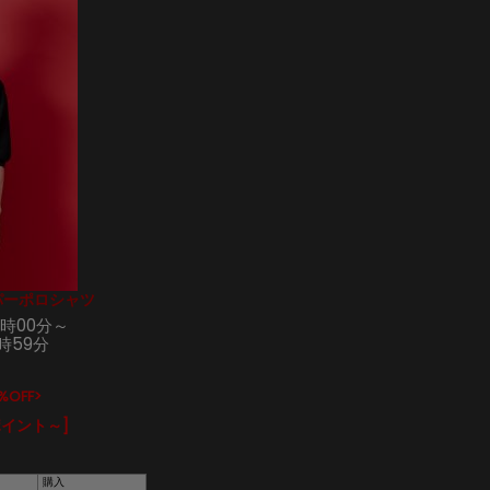
ッパーポロシャツ
0時00分～
1時59分
%OFF>
ポイント～]
購入