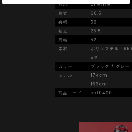
SIZE
onesize
着丈
66.5
身幅
58
袖丈
25.5
肩幅
52
素材
ポリエステル：95
5％
カラー
ブラック / グレー
モデル
174cm
166cm
商品コード
set0400