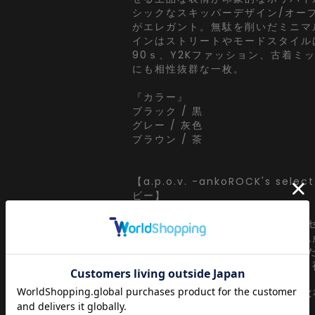
シックなスキッパーデザイン/オー
がエレガント。無駄を削いだミニマ
インはストリートやモードスタイル
90ｓ、Y2Kファッション、古着ミ
にも相性抜群な一枚。
『カラー』
ブラック / 黒
グレー / 灰色
ブラウン / 茶
【a.p.o.v. -ankoROCK's sel
ビー】
a point of view...
[ankoROCK視点]をコンセプト
既存ブランドイメージの延長での視
[ankoROCK]を定点に、あくま
移り変わりを眺めながらぼんやりと
クト。
ぼーっとインプット、[ankoROC
ト。