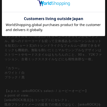
シンプルになりがちなサマーシーズンにアクセントをもたらせて
くれるノースリーブスタイルのフーディージャケット/ベストス
タイル。やり過ぎないバランスのオーバーサイズ×丈を短めにと
ったトレンド感あるシルエットがメンズレディース問わずユニセ
ックスで着れる一着。
かなりストレッチ感あるニュアンスとパリっとした触感が上品な
ポリエステル生地をベースに、ボリュームネック仕様のジップア
ップスタイル＆ツバ付きのバイザーフードデザインがモードフ
ル。裾へのドローコードを絞って立体感あるバルーンシルエット
＆短丈(ショート丈)のトレンドライクなフォルムへ調節できるギ
ミックも機能的。無駄を削いだミニマルでシンプルなデザインは
ストリートやモードスタイルはもちろんのこと、90ｓ、Y2Kファ
ッション、古着ミックススタイルなどにも相性抜群な一枚。
『カラー』
ホワイト / 白
ブラック / 黒
【a.p.o.v. -ankoROCK's select- / エーピーオービー】
a point of view...
[ankoROCK視点]をコンセプトにセレクト。
既存ブランドイメージの延長での視点ではなく、[ankoROCK]を