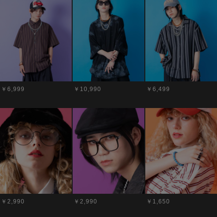
￥6,999
￥10,990
￥6,499
￥2,990
￥2,990
￥1,650