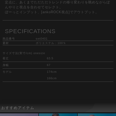
定点に、あくまでただただトレンドの移り変わりを眺めながらぼ
んやりと視点を合わせてセレクト。
ぼーっとインプット、[ankoROCK視点]でアウトプット。
SPECIFICATIONS
商品番号
set0401
素材
ポリエステル：100％
サイズ寸法(実寸/cm) onesize
着丈
63.5
身幅
67
モデル
174cm
166cm
おすすめアイテム