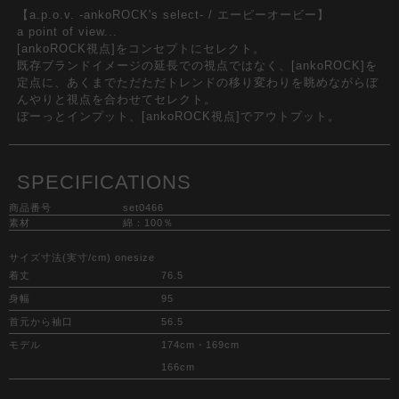
【a.p.o.v. -ankoROCK's select- / エーピーオービー】
a point of view...
[ankoROCK視点]をコンセプトにセレクト。
既存ブランドイメージの延長での視点ではなく、[ankoROCK]を
定点に、あくまでただただトレンドの移り変わりを眺めながらぼ
んやりと視点を合わせてセレクト。
ぼーっとインプット、[ankoROCK視点]でアウトプット。
SPECIFICATIONS
商品番号
set0466
素材
綿：100％
サイズ寸法(実寸/cm) onesize
着丈
76.5
身幅
95
首元から袖口
56.5
モデル
174cm・169cm
166cm