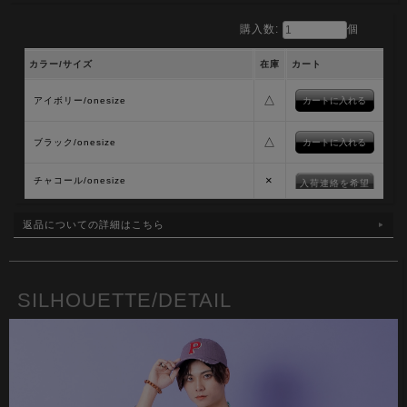
購入数:
個
カラー/サイズ
在庫
カート
△
アイボリー/onesize
△
ブラック/onesize
×
チャコール/onesize
入荷連絡を希望
返品についての詳細はこちら
SILHOUETTE/DETAIL