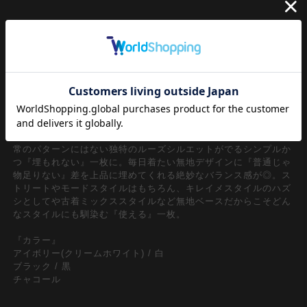
定番の半袖Ｔシャツ/カットソースタイル。軽やかな生地感が着
心地良い薄手のコットンスウェット×ダボっとラフにストリート
な感覚でとりいれられるオーバーサイズ/ビッグシルエットがメ
ンズレディース問わずユニセックスで着用出来る一品。
極端にワイドな身幅とそのままラグランスリーブを滑らかに繋ぐ
事で独創的かつファニーなポンチョ/マント型のオーバーサイズ
シルエットを構築したアッパーなスタイルが印象的。ザクっと被
るとルーズに肩落ちしてドレープ感あるナチュラルな落ち感と通
常のパターンにはない独特のルーズシルエットがでるシンプルか
つ『埋もれない』一枚に。毎日着たい無地デザインに『普通じゃ
物足りない』差を上品に埋めてくれる絶妙なバランス感が◎。ス
トリートやモードスタイルはもちろん、キレイメスタイルのハズ
シとしてや古着ミックススタイルなど無地ベースだからこそどん
なスタイルにも馴染む『使える』一枚。
『カラー』
アイボリー(クリームホワイト) / 白
ブラック / 黒
チャコール