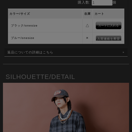
購入数:
個
カラー/サイズ
在庫
カート
△
ブラック/onesize
×
ブルー/onesize
入荷連絡を希望
返品についての詳細はこちら
SILHOUETTE/DETAIL