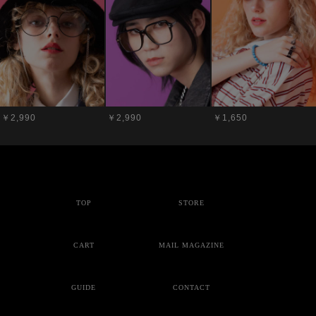
￥2,990
￥2,990
￥1,650
TOP
STORE
CART
MAIL MAGAZINE
GUIDE
CONTACT