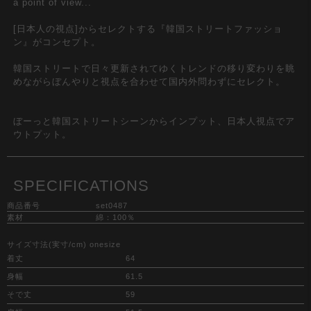
a point of view...
[日本人の視点]からセレクトする『韓国ストリートファッショ
ン』がコンセプト。
韓国ストリートで日々更新されてゆくトレンドの移り変わりを眺
めながらぼんやりと視点を合わせて国内外問わずにセレクト。
ぼーっと韓国ストリートシーンからインプット、日本人視点でア
ウトプット。
SPECIFICATIONS
商品番号
set0487
素材
綿：100％
サイズ寸法(実寸/cm) onesize
着丈
64
身幅
61.5
そで丈
59