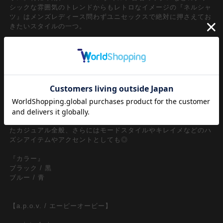
シックな雰囲気のトレンドからもレトロなイメージの『ネルシャ
ツ』はメンズレディース問わずユニセックスで絶対に押さえてお
きたいスタイルの一つ。
クラシカルな空気感を奏でるチェック柄×表面に柔らかく起毛感
を与えた定番のコットンネル生地仕様をベースに、90ｓリバイバ
ル、Y2Kスタイルの流れや古着ミックススタイルなどトレンドの
ムードから大注目の短丈シルエットがグッドムード。短丈ながら
身幅などはルーズフォルムのやり過ぎないバランスでトレンド感
あるクロップド丈スタイルを表現したエレガントな一枚。90
ｓ/Y2Kスタイル、古着ミックス、アメカジやワークスタイルな
どのクラシックムードなスタイルはもちろん、韓国ストリートフ
ァッション、スケーター、ストリートスタイル、グランジといっ
たカジュアル全般、さらにはモードスタイルやキレイメなどのハ
ズシアイテムやアクセントとしても◎
『カラー』
ブラック / 黒
ブルー / 青
【a.p.o.v. / エーピーオービー】