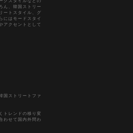
ークスタイルなどの
ろん、韓国ストリー
リートスタイル、グ
らにはモードスタイ
やアクセントとして
『韓国ストリートファ
くトレンドの移り変
合わせて国内外問わ