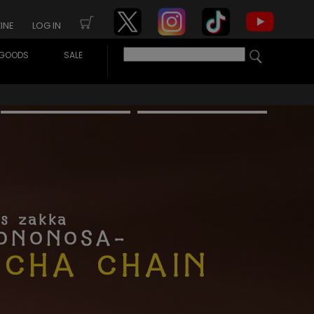
INE
LOG IN
GOODS
SALE