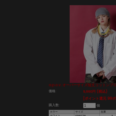
a.p.o.v. オーバーサイズ短丈コットン
価格:
(税込)
9,990円
[ポイント還元 99
購入数:
個
カラー
サイズ
在庫
ホワイト
onesize
×