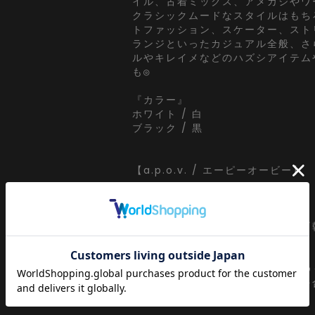
イル、古着ミックス、アメカジやワ
クラシックムードなスタイルはもち
トファッション、スケーター、スト
ランジといったカジュアル全般、さ
ルやキレイメなどのハズシアイテム
も◎
『カラー』
ホワイト / 白
ブラック / 黒
【a.p.o.v. / エーピーオービー】
a point of view...
[日本人の視点]からセレクトする
ッション』がコンセプト。
韓国ストリートで日々更新されてゆ
わりを眺めながらぼんやりと視点を
ずにセレクト。