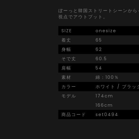
ぼーっと韓国ストリートシーンから
視点でアウトプット。
SIZE
onesize
着丈
65
身幅
62
そで丈
60.5
肩幅
54
素材
綿：100％
カラー
ホワイト / ブラッ
モデル
174cm
166cm
商品コード
set0494