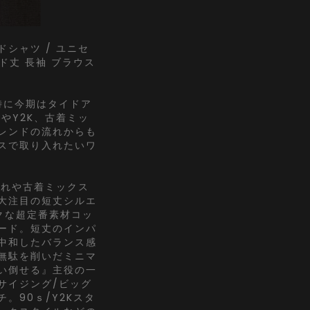
シャツ / ユニセ
ド丈 長袖 ブラウス
特に今期はタイドア
やY2K、古着ミッ
レンドの流れからも
スで取り入れたいワ
流れや古着ミックス
大注目の短丈シルエ
クな超定番素材コッ
ード。短丈のインパ
中和したバランス感
無駄を削いだミニマ
い倒せる』主役の一
サイジング/ビッグ
。90ｓ/Y2Kスタ