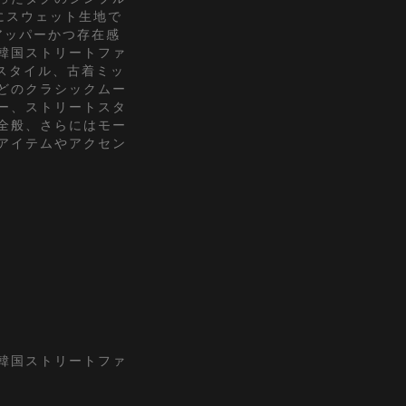
にスウェット生地で
アッパーかつ存在感
韓国ストリートファ
Kスタイル、古着ミッ
どのクラシックムー
ー、ストリートスタ
全般、さらにはモー
アイテムやアクセン
『韓国ストリートファ