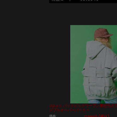
a.p.o.v. バックビッグウーブン裏起毛
ズプルオーバーパーカー
価格:
(税込)
17,990円