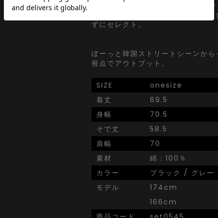
韓国ストリートで日々更新されてゆ
わりを眺めながらぼんやりと視点を
ずにセレクト。
ぼーっと韓国ストリートシーンから
視点でアウトプット。
SIZE
onesize
着丈
69.5
身幅
70.5
そで丈
58.5
肩幅
70
素材
綿：100％
カラー
ブラック / グレー
モデル
174cm
166cm
商品コード
set0545