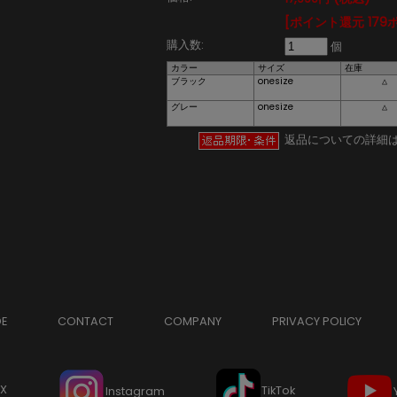
[ポイント還元 179
購入数:
個
カラー
サイズ
在庫
ブラック
onesize
△
グレー
onesize
△
返品についての詳細
DE
CONTACT
COMPANY
PRIVACY POLICY
X
TikTok
Instagram