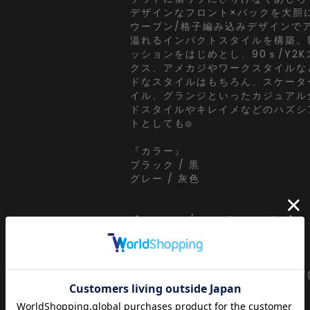
デザインなフロント×バックを大胆
ウーブン/格子編み込みデザインで
溢れるインパクトスタイルを構築。
ッションをはじめとし、90ｓ/Y2
クス、アメカジやワークスタイルな
ドなスタイルはもちろん、スケータ
イル、グランジといったカジュアル
ドスタイルやキレイメなどのハズシ
トとしても◎
『カラー』
ブラック / 黒
グレー / 灰色
【a.p.o.v. / エーピーオービー】
a point of view...
[日本人の視点]からセレクトする
ッション』がコンセプト。