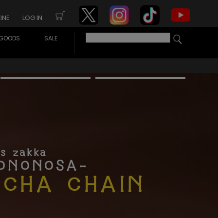
INE
LOG IN
GOODS
SALE