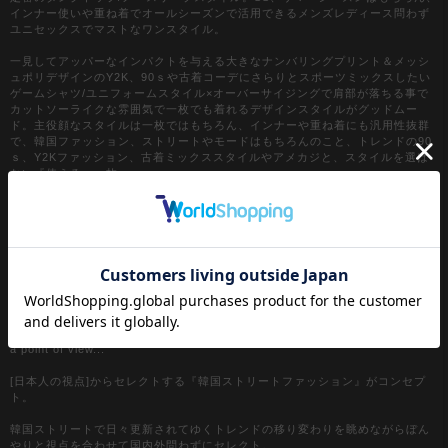
インナー使いや重ね着でオールシーズンで活用できるメンズレディース問わず
ユニセックスでマストなワンスタイル。
一見してアッパーなインパクトを与える大きなナンバリングプリント＆メッシ
ュポリデザインのY2K、90ｓや古着コーデにさらりとスポーツミックスしたい
ゲームシャツ/ユニフォームスタイル×オーバーサイジングで肩部が落ちる事で
カットソーライクな雰囲気で一枚でも着れるデザインスタイルがグッドムー
ド。主役顔なスタイルは一枚ではもちろん、インナーや重ね着にも汎用性抜群
で、韓国ファッション、ストリートやモードはもちろんのこと、トレンドの90
ｓ、Y2Kファッション、古着ミックススタイルやアメカジと、スタイルを選ば
ない『使える』一枚。
『カラー』
ホワイト / 白
ブラック / 黒
グリーン / 緑
レッド / 赤
【a.p.o.v. / エーピーオービー】
a point of view...
[日本人の視点]からセレクトする『韓国ストリートファッション』がコンセプ
ト。
韓国ストリートで日々更新されてゆくトレンドの移り変わりを眺めながらぼん
やりと視点を合わせて国内外問わずにセレクト。