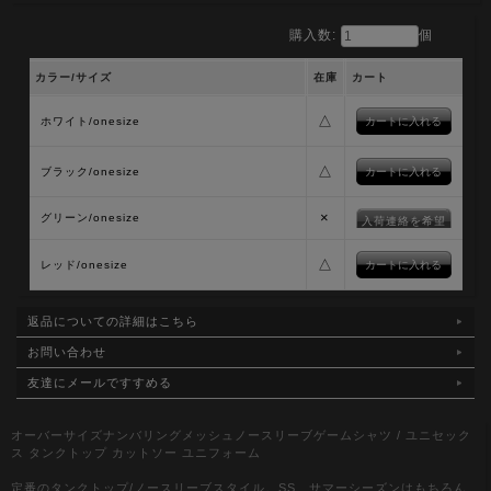
購入数:
個
カラー/サイズ
在庫
カート
△
ホワイト/onesize
△
ブラック/onesize
×
グリーン/onesize
入荷連絡を希望
△
レッド/onesize
返品についての詳細はこちら
お問い合わせ
友達にメールですすめる
オーバーサイズナンバリングメッシュノースリーブゲームシャツ / ユニセック
ス タンクトップ カットソー ユニフォーム
定番のタンクトップ/ノースリーブスタイル。SS、サマーシーズンはもちろん、