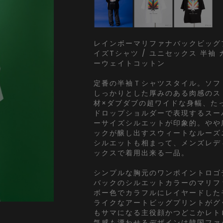
レインボーマリファナバックビッグ
イズTシャツ / ユニセックス 半袖
ーウェイトコットン
定番の半袖Ｔシャツスタイル。ソフ
しっかりとした厚みのある肉感のス
材×ダブダブの超ワイドな身幅、た
ドロップショルダーで表現するスー
ーサイズシルエットが印象的。やや
ックが醸し出すスウィートなルーズ
シルエットも相まって、メンズレデ
ックスで着用出来る一品。
シンプルな胸元のワンポイントロゴ
バックのシルエットカラーのマリフ
ボー色でカラフルにレイヤードした
ライクなアートビッグプリントがグ
もサマになる主役顔かつどこかレト
気感も漂わせるデザインは韓国ファ