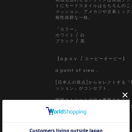
トにモードスタイルはもちろんのこと
ァッション、アメカジや古着ミック
相性抜群な一枚。
『カラー』
ホワイト / 白
ブラック / 黒
【a.p.o.v. / エーピーオービー】
a point of view...
[日本人の視点]からセレクトする
ッション』がコンセプト。
韓国ストリートで日々更新されてゆ
わりを眺めながらぼんやりと視点を
ずにセレクト。
ぼーっと韓国ストリートシーンから