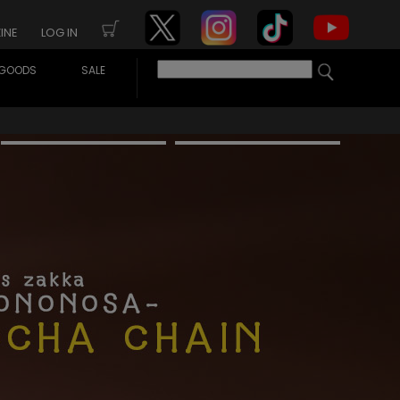
INE
LOG IN
GOODS
SALE