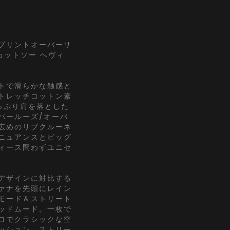
プリントオーバーサ
 カットソー ヘヴィ
トで滑らかな触感と
トレッチコットン素
っぷり肩を落とした
パールーズ/オーバ
広めのリブクルーネ
ニュアンスとビッグ
ィース問わずユニセ
デザインに対比する
ァナを先頭にレイン
モード＆ストリート
ッドムード。一枚で
ロでクラシックな空
ッション、ストリー