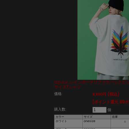
a.p.o.v. レインボーマリファナバック
サイズTシャツ
価格:
(税込)
8,990円
[ポイント還元 89
購入数:
個
カラー
サイズ
在庫
ホワイト
onesize
△