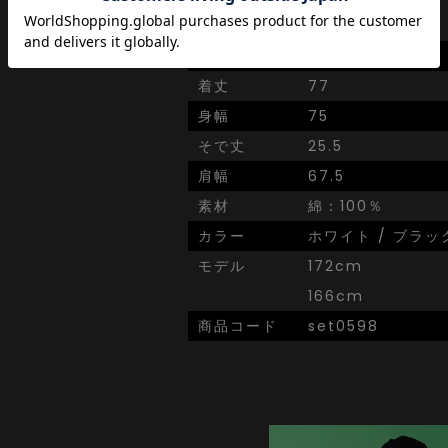
視点でアウトプット。
SIZE
onesize
着丈
77
身幅
75
そで丈
25.5
肩幅
67.5
素材
綿：100％
カラー
ホワイト / ブラッ
モデル
172cm
166cm
商品コード
set0598