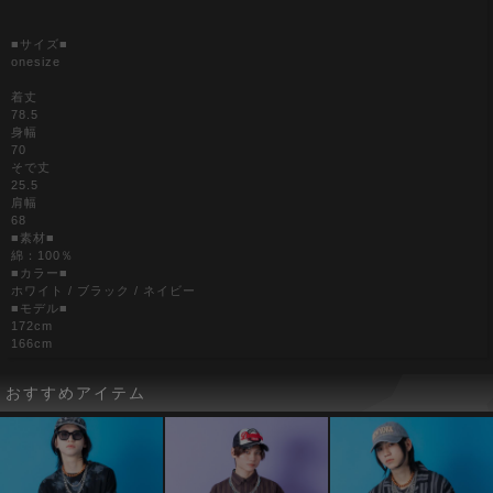
■サイズ■
onesize
着丈
78.5
身幅
70
そで丈
25.5
肩幅
68
■素材■
綿：100％
■カラー■
ホワイト / ブラック / ネイビー
■モデル■
172cm
166cm
おすすめアイテム