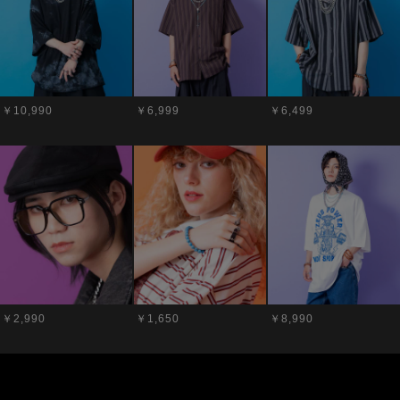
￥10,990
￥6,999
￥6,499
￥2,990
￥1,650
￥8,990