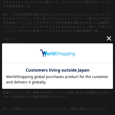
ュアンスとビッグシルエットも相まって、メンズレディース問わずユニセック
スで着用出来る一品。
90ｓ、Y2Kな空気感を漂わせるフロントにデカデカとプリントしたアメカジラ
イクなロゴグラフィックが一見してスペシャルインパクト。一枚でもサマにな
る主役顔かつどこかレトロでクラシックな空気感も漂わせるデザインは韓国フ
ァッション、ストリートにモードスタイルはもちろんのこと、90ｓ、Y2Kファ
ッション、アメカジや古着ミックススタイルなどにも相性抜群な一枚。
『カラー』
ホワイト / 白
ブラック / 黒
ネイビー / 紺
【a.p.o.v. / エーピーオービー】
a point of view...
[日本人の視点]からセレクトする『韓国ストリートファッション』がコンセプ
ト。
韓国ストリートで日々更新されてゆくトレンドの移り変わりを眺めながらぼん
やりと視点を合わせて国内外問わずにセレクト。
ぼーっと韓国ストリートシーンからインプット、日本人視点でアウトプット。