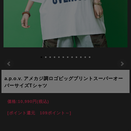
a.p.o.v. アメカジ調ロゴビッグプリントスーパーオー
バーサイズTシャツ
価格:
10,990円
(税込)
[ポイント還元 109ポイント～]