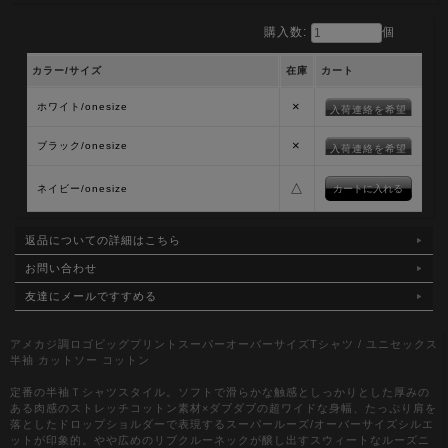
購入数:
個
カラー/サイズ
在庫
カート
×
ホワイト/onesize
入荷連絡を希望
×
ブラック/onesize
入荷連絡を希望
△
ネイビー/onesize
返品についての詳細はこちら
お問い合わせ
友達にメールですすめる
アメカジ調ロゴビッグプリントスーパーオーバーサイズTシャツ / ユニセックス
半袖 カットソー コットン
定番の半袖Ｔシャツスタイル。ソフトで滑らかな触感としっかりとした厚みの
ある肉感のストレッチコットン素材×ダブダブの超ワイドな身幅、たっぷり肩を
落としたドロップショルダーで表現するスーパールーズ/オーバーサイズシルエ
ットが印象的。やや広めのリブクルーネックが醸し出すスウィートなルーズニ