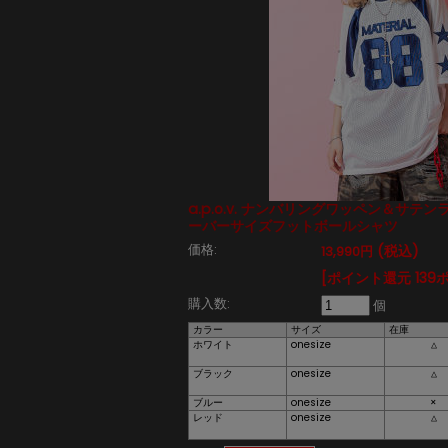
a.p.o.v. ナンバリングワッペン＆サテ
ーバーサイズフットボールシャツ
価格:
(税込)
13,990円
[ポイント還元 139
購入数:
個
カラー
サイズ
在庫
ホワイト
onesize
△
ブラック
onesize
△
ブルー
onesize
×
レッド
onesize
△