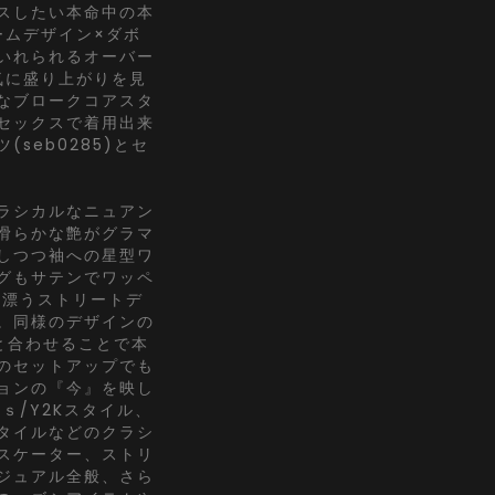
スしたい本命中の本
ームデザイン×ダボ
いれられるオーバー
気に盛り上がりを見
なブロークコアスタ
セックスで着用出来
seb0285)とセ
ラシカルなニュアン
滑らかな艶がグラマ
しつつ袖への星型ワ
グもサテンでワッペ
ド漂うストリートデ
。同様のデザインの
)と合わせることで本
のセットアップでも
ョンの『今』を映し
ｓ/Y2Kスタイル、
タイルなどのクラシ
スケーター、ストリ
ジュアル全般、さら