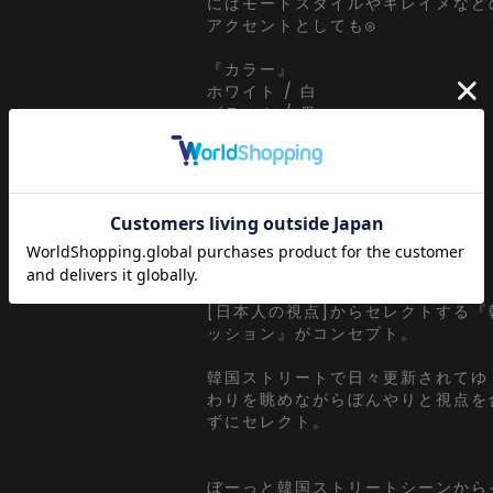
にはモードスタイルやキレイメなど
アクセントとしても◎
『カラー』
ホワイト / 白
ブラック / 黒
ブルー / 青
レッド / 赤
【a.p.o.v. / エーピーオービー】
a point of view...
[日本人の視点]からセレクトする
ッション』がコンセプト。
韓国ストリートで日々更新されてゆ
わりを眺めながらぼんやりと視点を
ずにセレクト。
ぼーっと韓国ストリートシーンから