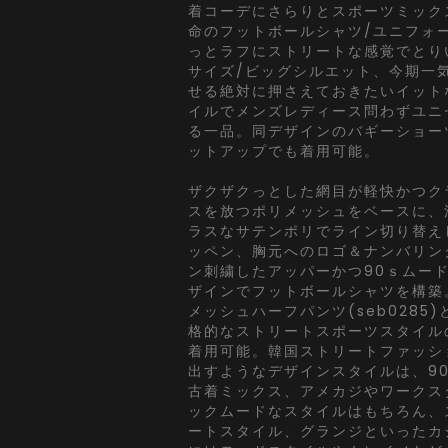
着コーデにさらりとスポーツミック
命のフットボールシャツ/ユニフォ
っとラフにストリートな感覚でとり
サイズ/ビッグシルエット、今期一
せる絶対に押さえておきたいイット
イルでメンズレディース問わずユニ
る一品。同デザインのバギーショーツ(
ットアップでも着用可能。
ザクザクっとした網目が軽快かつク
スを放つポリメッシュをベースに、
ラスなサテンポリでライン切り替え
ッペン、胸元へのロゴ＆ナンバリン
ン刺繍したアッパーかつ90ｓムー
ザインでフットボールシャツを構築
メッシュハーフパンツ(seb0285
格的なストリートスポーツスタイル
着用可能。韓国ストリートファッシ
出すようなデザインスタイルは、90
古着ミックス、アメカジやワークス
ックムードなスタイルはもちろん、
ートスタイル、グランジといったカ