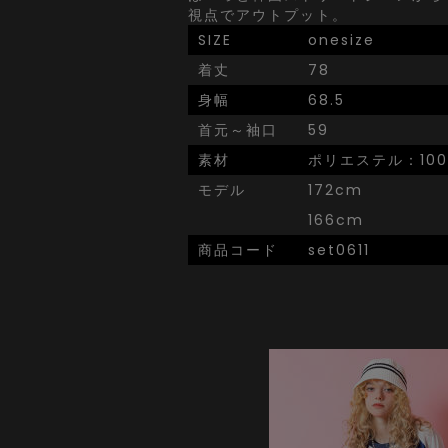
視点でアウトプット。
SIZE
onesize
着丈
78
身幅
68.5
首元～袖口
59
素材
ポリエステル：10
モデル
172cm
166cm
商品コード
set0611