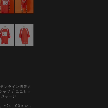
＆サテンライン切替メ
ャツ / ユニセッ
 ジャージ
。Y2K、90ｓや古