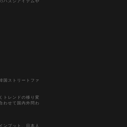
のハズシアイテムや
『韓国ストリートファ
くトレンドの移り変
合わせて国内外問わ
インプット、日本人