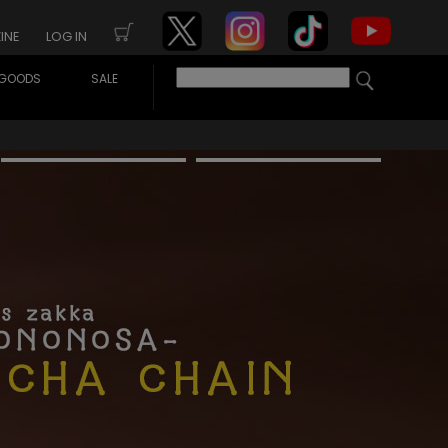
INE
LOG IN
GOODS
SALE