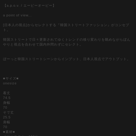
【a.p.o.v. / エーピーオービー】
a point of view...
[日本人の視点]からセレクトする『韓国ストリートファッション』がコンセプ
ト。
韓国ストリートで日々更新されてゆくトレンドの移り変わりを眺めながらぼん
やりと視点を合わせて国内外問わずにセレクト。
ぼーっと韓国ストリートシーンからインプット、日本人視点でアウトプット。
■サイズ■
onesize
着丈
74.5
身幅
70
そで丈
25.5
肩幅
70
■素材■