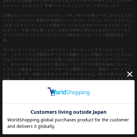
a.p.o.v. ロゴ刺繍ベースボールスタイルワッペンオーバーサイズメッシュゲー
ムシャツ / ユニセックス 半袖Tシャツ カットソー フットボールシャツ
定番のTシャツ/カットソースタイル。Y2K、90ｓや古着コーデにさらりとスポ
ーツミックスしたい本命中の本命のフットボールシャツ/ユニフォームデザイン
×ダボっとラフにストリートな感覚でとりいれられるオーバーサイズ/ビッグシ
ルエット、今期一気に盛り上がりを見せる絶対に押さえておきたいイットなブ
ロークコアスタイルでメンズレディース問わずユニセックスで着用出来る一
品。
オーセンティックなメッシュポリのフットボールシャツスタイルをベース
に・・クラシックな雰囲気のアーチロゴ刺繍ワッペンや袖口へのマークフェル
トなどでベースボールデザインを取り入れたミックススタイルがグッドムー
ド。オーバーサイズながらやり過ぎないバランスでやや着丈を短めにカットし
たトレンド感あるシルエットアプローチも重要ポイント。韓国ストリートファ
ッションの『今』を映し出すようなデザインスタイルは、90ｓ/Y2Kスタイル、
古着ミックス、アメカジやワークスタイルなどのクラシックムードなスタイル
はもちろん、スケーター、ストリートスタイル、グランジといったカジュアル
全般、さらにはモードスタイルやキレイメなどのハズシアイテムやアクセント
としても◎
『カラー』
ホワイト / 白
ブラック / 黒
ネイビー / 紺
ブルー(サックス) / 青(水色)
イエロー / 黄