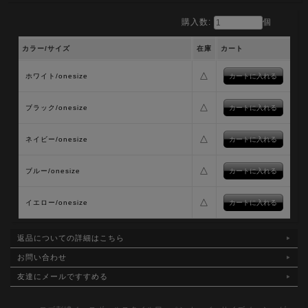
購入数:
個
カラー/サイズ
在庫
カート
△
ホワイト/onesize
△
ブラック/onesize
△
ネイビー/onesize
△
ブルー/onesize
△
イエロー/onesize
返品についての詳細はこちら
お問い合わせ
友達にメールですすめる