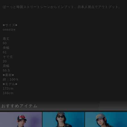
ぼーっと韓国ストリートシーンからインプット、日本人視点でアウトプット。
■サイズ■
onesize
着丈
60
身幅
61
そで丈
20
肩幅
55.5
■素材■
綿：100％
■モデル■
172cm
166cm
おすすめアイテム