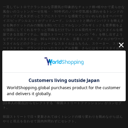
一見してレトロでクラシカルな雰囲気が印象的なチェック柄×軽やかで柔らかな
風合いのコットンガーゼ生地・・90年代のノリや空気感を漂わせるトレンドの
クロップド丈＆ダボっとラフにストリートな感覚でとりいれられるオーバーサ
イズ/ビッグシルエットがグッドムード。シルエットと柄のインパクトを映えさ
せる胸ポケットのみの無駄を削いだミニマルなシンプルギミックも世界観をよ
り強固にしてくれるサラっと羽織るだけでレトロ＆現代モードなスタイルを構
築できる主役アイテム。韓国ストリートファッションの『今』を映し出すよう
なデザインスタイルは、90ｓ/Y2Kスタイル、古着ミックス、アメカジやワーク
スタイルなどのクラシックムードなスタイルはもちろん、スケーター、ストリ
ートスタイル、グランジといったカジュアル全般、さらにはモードスタイルや
キレイメなどのハズシアイテムやアクセントとしても◎
『カラー』
ネイビー / 紺
ブルー / 青
【a.p.o.v. / エーピーオービー】
a point of view...
[日本人の視点]からセレクトする『韓国ストリートファッション』がコンセプ
ト。
韓国ストリートで日々更新されてゆくトレンドの移り変わりを眺めながらぼん
やりと視点を合わせて国内外問わずにセレクト。