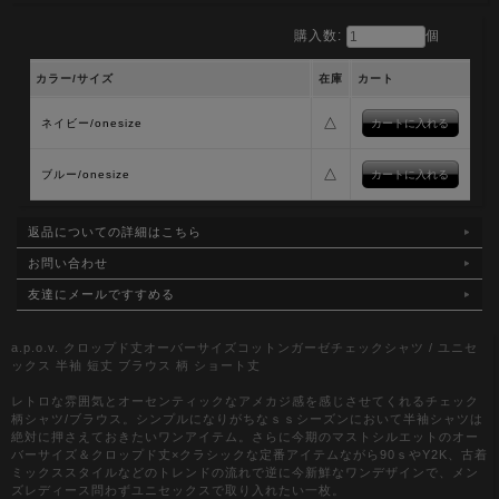
購入数:
個
カラー/サイズ
在庫
カート
△
ネイビー/onesize
△
ブルー/onesize
返品についての詳細はこちら
お問い合わせ
友達にメールですすめる
a.p.o.v. クロップド丈オーバーサイズコットンガーゼチェックシャツ / ユニセ
ックス 半袖 短丈 ブラウス 柄 ショート丈
レトロな雰囲気とオーセンティックなアメカジ感を感じさせてくれるチェック
柄シャツ/ブラウス。シンプルになりがちなｓｓシーズンにおいて半袖シャツは
絶対に押さえておきたいワンアイテム。さらに今期のマストシルエットのオー
バーサイズ＆クロップド丈×クラシックな定番アイテムながら90ｓやY2K、古着
ミックススタイルなどのトレンドの流れで逆に今新鮮なワンデザインで、メン
ズレディース問わずユニセックスで取り入れたい一枚。