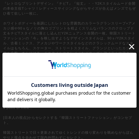
『レトロなプリントデザイン』『チビT』『短丈』・・Y2Kスタイルムード全開
の本命主役Tシャツ！レディースサイジングながらサイズが合えばメンズでもぜ
ひ着て欲しい一枚に。
ホワイトボディーを基調にしたレトロな雰囲気のカラーラグランスリーブ×アメ
カジ感や90ｓなノリの胸ロゴプリントを程よくスリムなバランスのクロップド
丈＆チビTスタイルに落とし込んだY2Kニュアンス全開の一枚。韓国ストリート
ファッションの『今』を映し出すようなデザインスタイルは、90ｓ/Y2Kスタイ
ル、古着ミックス、アメカジやワークスタイルなどのクラシックムードなスタ
イルはもちろん、スケーター、ストリートスタイル、グランジといったカジュ
アル全般、さらにはモードスタイルやキレイメなどのハズシアイテムやアクセ
ントとしても◎
『カラー』
ブラック / 黒
ネイビー / 紺
ワイン / バーガンディー
【a.p.o.v. / エーピーオービー】
a point of view...
[日本人の視点]からセレクトする『韓国ストリートファッション』がコンセプ
ト。
韓国ストリートで日々更新されてゆくトレンドの移り変わりを眺めながらぼん
やりと視点を合わせて国内外問わずにセレクト。