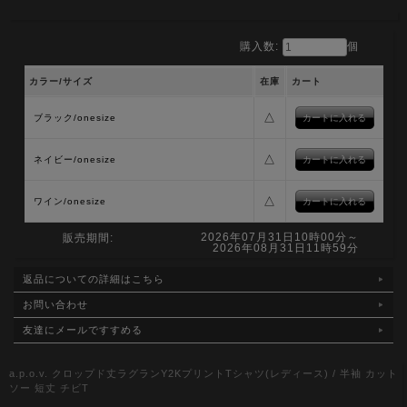
購入数:
個
カラー/サイズ
在庫
カート
△
ブラック/onesize
△
ネイビー/onesize
△
ワイン/onesize
2026年07月31日10時00分～
販売期間:
2026年08月31日11時59分
返品についての詳細はこちら
お問い合わせ
友達にメールですすめる
a.p.o.v. クロップド丈ラグランY2KプリントTシャツ(レディース) / 半袖 カット
ソー 短丈 チビT