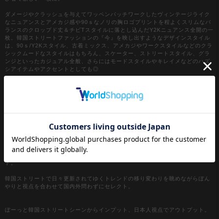
ダメージやクラッシュを与えてワッペンパッチワークしたヴィンテージライク
なニュアンスとアメカジ感や90ｓなノリの胸ロゴプリントを程よくスリムなバ
ランスのクロップド丈＆チビTスタイルに落とし込んだY2Kニュアンス全開の一
枚。韓国ストリートファッションの『今』を映し出すようなデザインスタイル
は、90ｓ/Y2Kスタイル、古着ミックス、アメカジやワークスタイルなどのクラ
シックムードなスタイルはもちろん、スケーター、ストリートスタイル、グラ
ンジといったカジュアル全般、さらにはモードスタイルやキレイメなどのハズ
シアイテムやアクセントとしても◎
『カラー』
ホワイト / 白
ブラック / 黒
【a.p.o.v. / エーピーオービー】
a point of view...
[日本人の視点]からセレクトする『韓国ストリートファッション』がコンセプ
ト。
韓国ストリートで日々更新されてゆくトレンドの移り変わりを眺めながらぼん
やりと視点を合わせて国内外問わずにセレクト。
ぼーっと韓国ストリートシーンからインプット、日本人視点でアウトプット。