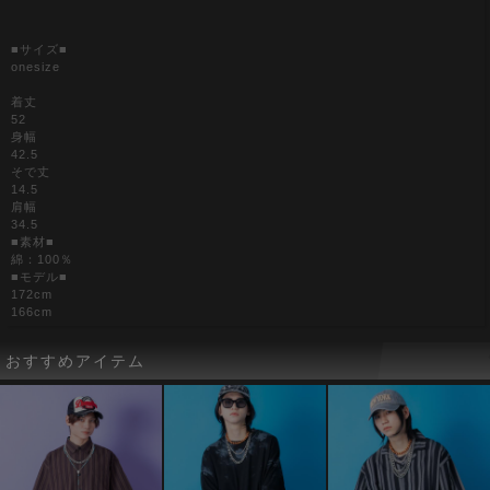
■サイズ■
onesize
着丈
52
身幅
42.5
そで丈
14.5
肩幅
34.5
■素材■
綿：100％
■モデル■
172cm
166cm
おすすめアイテム