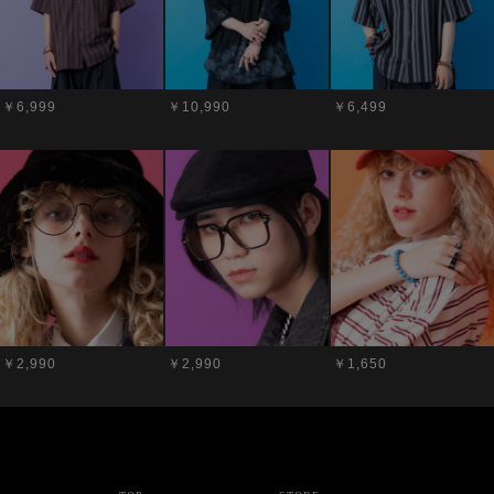
￥6,999
￥10,990
￥6,499
￥2,990
￥2,990
￥1,650