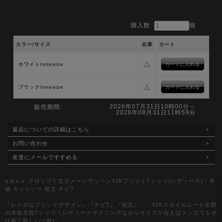
購入数:
個
カラー/サイズ
在庫
カート
△
ホワイト/onesize
△
ブラック/onesize
2026年07月31日10時00分～
販売期間:
2026年08月31日11時59分
返品についての詳細はこちら
お問い合わせ
友達にメールですすめる
a.p.o.v. クロップド丈ダメージワッペンY2KプリントTシャツ(レディース) / 半
袖 カットソー 短丈 チビT
『レトロなプリントデザイン』『チビT』『短丈』・・Y2Kスタイルムード全開
の本命主役Tシャツ！レディースサイジングながらサイズが合えばメンズでもぜ
ひ着て欲しい一枚に。