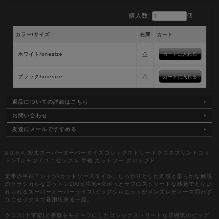
購入数:
個
カラー/サイズ
在庫
カート
△
ホワイト/onesize
△
ブラック/onesize
返品についての詳細はこちら
お問い合わせ
友達にメールですすめる
a.p.o.v. 短丈スーパーオーバーサイズゴシックストリートクロスプリントコッ
トンTシャツ / ユニセックス 半袖 カットソー クロップド
定番の半袖Ｔシャツ/カットソースタイル。しっかりとした肉感と柔らかな触感
のクラシカルなコットン100％生地×ダボっとラフにストリートな感覚でとりい
れられるスーパーオーバーサイズ/ビッグシルエットがメンズレディース問わず
ユニセックスで着用出来る一品。
クロス(十字架)と薔薇をモチーフにしたゴシックストリートな雰囲気のビッグ