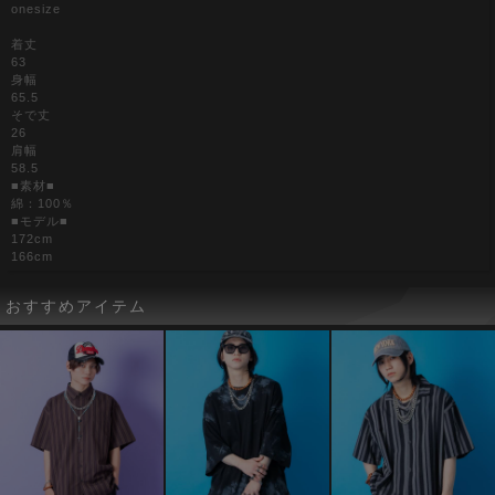
onesize
着丈
63
身幅
65.5
そで丈
26
肩幅
58.5
■素材■
綿：100％
■モデル■
172cm
166cm
おすすめアイテム