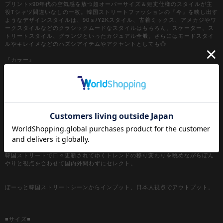
プリント×90年代の空気感を放つ超オーバーサイズ＆短丈仕様のスタイルが主
役Tシャツ間違いなしの一枚。韓国ストリートファッションの『今』を映し出す
ようなデザインスタイルは、90ｓ/Y2Kスタイル、古着ミックス、アメカジやワ
ークスタイルなどのクラシックムードなスタイルはもちろん、スケーター、ス
トリートスタイル、グランジといったカジュアル全般、さらにはモードスタイ
ルやキレイメなどのハズシアイテムやアクセントとしても◎
『カラー』
ホワイト / 白
ブラック / 黒
【a.p.o.v. / エーピーオービー】
a point of view...
[日本人の視点]からセレクトする『韓国ストリートファッション』がコンセプ
ト。
韓国ストリートで日々更新されてゆくトレンドの移り変わりを眺めながらぼん
やりと視点を合わせて国内外問わずにセレクト。
ぼーっと韓国ストリートシーンからインプット、日本人視点でアウトプット。
■サイズ■